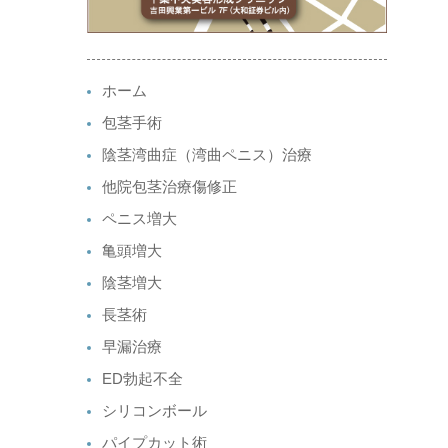
ホーム
包茎手術
陰茎湾曲症（湾曲ペニス）治療
他院包茎治療傷修正
ペニス増大
亀頭増大
陰茎増大
長茎術
早漏治療
ED勃起不全
シリコンボール
パイプカット術