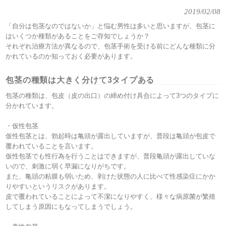
2019/02/08
「自分は包茎なのではないか」と悩む男性は多いと思いますが、包茎に
はいくつか種類があることをご存知でしょうか？
それぞれ治療方法が異なるので、包茎手術を受ける前にどんな種類に分
かれているのか知っておく必要があります。
包茎の種類は大きく分けて3タイプある
包茎の種類は、包皮（皮の出口）の締め付け具合によって3つのタイプに
分かれています。
・仮性包茎
仮性包茎とは、勃起時は亀頭が露出していますが、普段は亀頭が包皮で
覆われていることを言います。
仮性包茎でも性行為を行うことはできますが、普段亀頭が露出していな
いので、刺激に弱く早漏になりがちです。
また、亀頭の粘膜も弱いため、剥けた状態の人に比べて性感染症にかか
りやすいというリスクがあります。
皮で覆われていることによって不潔になりやすく、様々な病原菌が繁殖
してしまう原因にもなってしまうでしょう。