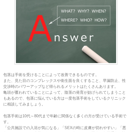
包茎は手術を受けることによって改善できるものです。
また、見た目のコンプレックスや衛生面を良くすること、早漏防止、性
交渉時のパワーアップなど得られるメリットはたくさんあります。
亀頭が覆われていることによって、陰茎の発育が妨げられてしまうこと
もあるので、包茎に悩んでいる方は一度包茎手術をしているクリニック
に相談してみましょう。
包茎手術は10代～80代まで年齢に関係なく多くの方が受けている手術で
す。
「公共施設での入浴が気になる」「SEXの時に皮膚が切れやすい」「悪