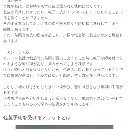
・真性包茎
真性包茎は、勃起時でも常に皮に覆われた状態になります。
包皮が異常に狭かったり、亀頭に皮がくっついてしまったりすることで
皮を剥くことができません。
そのまま放置しておくと亀頭炎や包皮炎などの症状に進行してしまう可
能性があります。
また、亀頭と包皮の癒着が起こり、排尿や性交渉に負担がかかる場合も
あります。
・カントン包茎
カントン包茎は勃起時に亀頭が露出しようとした時に亀頭が締め付けら
れるような違和感があり、痛みが出てしまう種類です。
症状が軽いと自覚症状がないため、包皮の出口が狭くなっていることで
常に亀頭が露出し、包茎ではないと勘違いする方が多く見られます。
しかし、締め付けがかなりきつい場合は、鬱血状態となり早期の手術が
必要です。
無理矢理包皮を剥いてしまうと戻らなくなり、亀頭の下の部位が腫れて
しまうこともあるので早めの治療をおすすめします。
包茎手術を受けるメリットとは